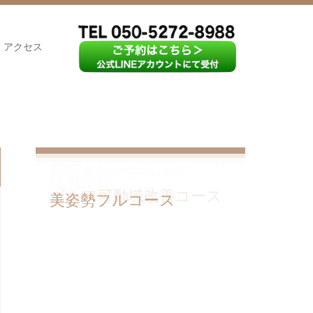
アクセス
コース&メニュー 一覧
背骨コンディショニング
巻き爪の矯正
外反母趾・距骨矯正
筋膜リリース
腰痛改善コース
猫背改善コース
ゴルフ可動域改善コース
美姿勢フルコース