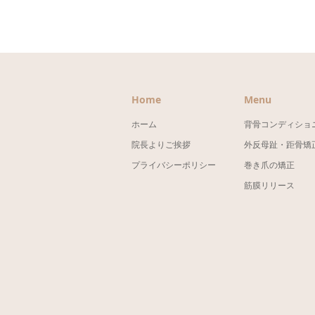
Home
Menu
ホーム
背骨コンディショ
院長よりご挨拶
外反母趾・距骨矯
プライバシーポリシー
巻き爪の矯正
筋膜リリース