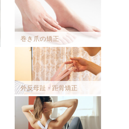
巻き爪の矯正
外反母趾・距骨矯正