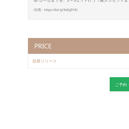
(引用：https://bit.ly/3oDyD1K)
PRICE
筋膜リリース
ご予約