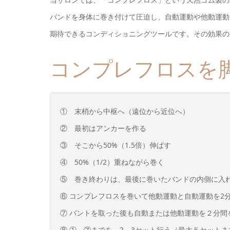
バンドを身体に巻き付けて圧迫し、自動運動や他動運動
期待できるコンディショニングツールです。その効果の
コンプレフロスを
① 末梢から中枢へ（遠位から近位へ）
② 最初はアンカーを作る
③ そこから50%（1.5倍）伸ばす
④ 50%（1/2）重ねながら巻く
⑤ 巻き終わりは、最後に巻いたバンドの内側に入
⑥ コンプレフロスを巻いて他動運動と自動運動を2
⑦ バントを取った後も自動または他動運動を２分間
⑧ ①～⑦までを、2～3セット行う（最大５セットま