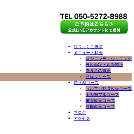
院長よりご挨拶
メニュー・料金
背骨コンディショニング
外反母趾・距骨矯正
巻き爪の矯正
筋膜リリース
特化型コース
ゴルフ可動域改善コース
美姿勢フルコース
猫背改善コース
腰痛改善コース
ブログ
アクセス